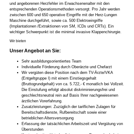
und angeborenen Herzfehler im Erwachsenenalter mit den
entsprechenden Operationsmethoden versorgt. Pro Jahr werden
zwischen 600 und 650 operative Eingriffe mit der Herz-Lungen
Maschine durchgeführt, sowie ca. 500 Elektroeingriffe
(Implantationen /Extraktionen von SM, ICDs und CRTs). Ein
wichtiger Schwerpunkt ist die minimal invasive Klappenchirurgie.
Wir bieten
Unser Angebot an Sie:
Sehr ausbildungsorientiertes Team
Individuelle Förderung durch Oberärzte und Chefarzt
Wir vergüten diese Position nach dem TV-Ärzte/VKA
(Entgeltgruppe I) mit einem Einstiegsgehalt
(Bruttogrundgehalt) von ca. 5.722,- € monatlich bei Vollzeit.
Die Einstufung erfolgt absolut diskriminierungsfrei und
geschlechtsneutral rein auf Basis Ihrer nachgewiesenen
ärztlichen Vorerfahrung.
Zusatzleistungen: Zuzüglich der tariflichen Zulagen für
Bereitschaftsdienste, Rufbereitschaft sowie einer
betrieblichen Altersversorgung
Erfassung der tatsächlichen Arbeitszeit und Vergütung von
Überstunden