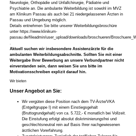
Neurologie, Orthopädie und Unfallchirurgie, Pädiatrie und
Psychiatrie an. Die ambulante Weiterbildung ist sowohl im MVZ
am Klinikum Passau als auch bei 21 niedergelassenen Ärzten in
Passau und Umgebung möglich.
Details entnehmen Sie bitte unserer Weiterbildungsbroschüre
unter https://www.klinikum-
passau.de/fileadmin/user_upload/downloads/broschueren/Broschuere_W
.
Aktuell suchen wir insbesondere Assistenzärzte für die
ambulanten Weiterbildungsabschnitte. Sollten Sie mit einer
Weitergabe Ihrer Bewerbung an unsere Verbundpartner nicht
einverstanden sein, dann weisen Sie uns bitte im
Motivationsschreiben explizit darauf hin.
Wir bieten
Unser Angebot an Sie:
Wir vergüten diese Position nach dem TV-Ärzte/VKA
(Entgeltgruppe I) mit einem Einstiegsgehalt
(Bruttogrundgehalt) von ca. 5.722,- € monatlich bei Vollzeit.
Die Einstufung erfolgt absolut diskriminierungsfrei und
geschlechtsneutral rein auf Basis Ihrer nachgewiesenen
ärztlichen Vorerfahrung.