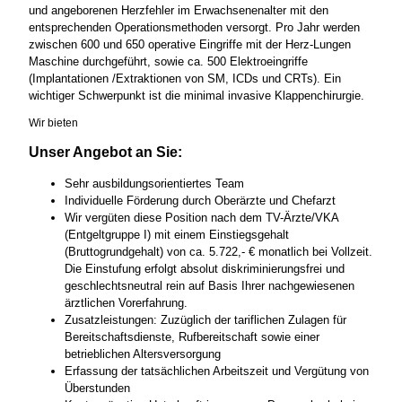
und angeborenen Herzfehler im Erwachsenenalter mit den
entsprechenden Operationsmethoden versorgt. Pro Jahr werden
zwischen 600 und 650 operative Eingriffe mit der Herz-Lungen
Maschine durchgeführt, sowie ca. 500 Elektroeingriffe
(Implantationen /Extraktionen von SM, ICDs und CRTs). Ein
wichtiger Schwerpunkt ist die minimal invasive Klappenchirurgie.
Wir bieten
Unser Angebot an Sie:
Sehr ausbildungsorientiertes Team
Individuelle Förderung durch Oberärzte und Chefarzt
Wir vergüten diese Position nach dem TV-Ärzte/VKA
(Entgeltgruppe I) mit einem Einstiegsgehalt
(Bruttogrundgehalt) von ca. 5.722,- € monatlich bei Vollzeit.
Die Einstufung erfolgt absolut diskriminierungsfrei und
geschlechtsneutral rein auf Basis Ihrer nachgewiesenen
ärztlichen Vorerfahrung.
Zusatzleistungen: Zuzüglich der tariflichen Zulagen für
Bereitschaftsdienste, Rufbereitschaft sowie einer
betrieblichen Altersversorgung
Erfassung der tatsächlichen Arbeitszeit und Vergütung von
Überstunden