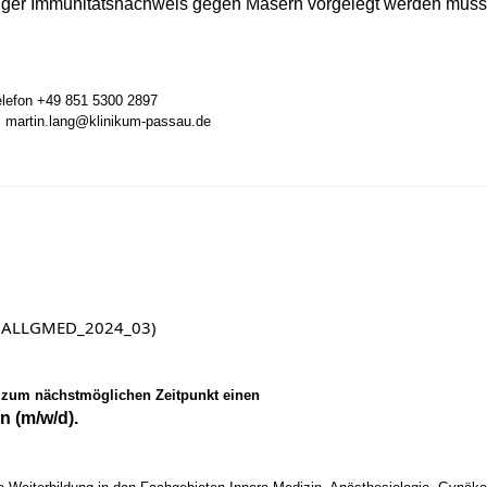
ültiger Immunitätsnachweis gegen Masern vorgelegt werden muss
Telefon +49 851 5300 2897
il martin.lang@klinikum-passau.de
in (ALLGMED_2024_03)
 zum nächstmöglichen Zeitpunkt einen
n (m/w/d).