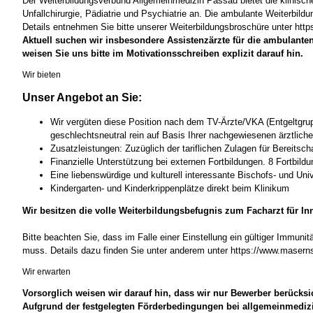
Der Weiterbildungsverbund Allgemeinmedizin Passau bietet die klinische
Unfallchirurgie, Pädiatrie und Psychiatrie an. Die ambulante Weiterb
Details entnehmen Sie bitte unserer Weiterbildungsbroschüre unter ht
Aktuell suchen wir insbesondere Assistenzärzte für die ambulante
weisen Sie uns bitte im Motivationsschreiben explizit darauf hin.
Wir bieten
Unser Angebot an Sie:
Wir vergüten diese Position nach dem TV-Ärzte/VKA (Entgeltgruppe
geschlechtsneutral rein auf Basis Ihrer nachgewiesenen ärztliche
Zusatzleistungen: Zuzüglich der tariflichen Zulagen für Bereitsch
Finanzielle Unterstützung bei externen Fortbildungen. 8 Fortbild
Eine liebenswürdige und kulturell interessante Bischofs- und Univ
Kindergarten- und Kinderkrippenplätze direkt beim Klinikum
Wir besitzen die volle Weiterbildungsbefugnis zum Facharzt für In
Bitte beachten Sie, dass im Falle einer Einstellung ein gültiger Immun
muss. Details dazu finden Sie unter anderem unter https://www.masern
Wir erwarten
Vorsorglich weisen wir darauf hin, dass wir nur Bewerber berücks
Aufgrund der festgelegten Förderbedingungen bei allgemeinmedizi