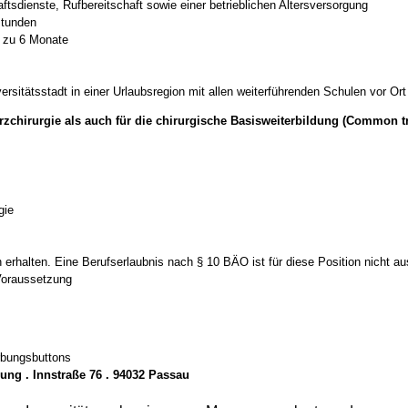
aftsdienste, Rufbereitschaft sowie einer betrieblichen Altersversorgung
stunden
s zu 6 Monate
ersitätsstadt in einer Urlaubsregion mit allen weiterführenden Schulen vor Ort
rzchirurgie als auch für die chirurgische Basisweiterbildung (Common t
gie
 erhalten. Eine Berufserlaubnis nach § 10 BÄO ist für diese Position nicht a
 Voraussetzung
rbungsbuttons
ung . Innstraße 76 . 94032 Passau