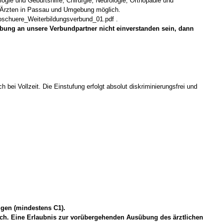
ogie und Geburtshilfe, Chirurgie, Neurologie, Orthopädie und
en Ärzten in Passau und Umgebung möglich.
roschuere_Weiterbildungsverbund_01.pdf .
erbung an unsere Verbundpartner nicht einverstanden sein, dann
bei Vollzeit. Die Einstufung erfolgt absolut diskriminierungsfrei und
ügen (mindestens C1).
ich. Eine Erlaubnis zur vorübergehenden Ausübung des ärztlichen