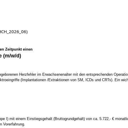
 (HCH_2026_06)
en Zeitpunkt einen
e (m/w/d)
angeborenen Herzfehler im Erwachsenenalter mit den entsprechenden Operati
ktroeingriffe (Implantationen /Extraktionen von SM, ICDs und CRTs). Ein wich
 I) mit einem Einstiegsgehalt (Bruttogrundgehalt) von ca. 5.722,- € monatlich 
n Vorerfahrung.