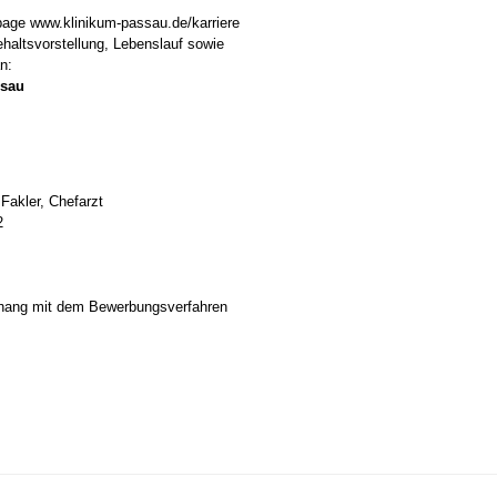
epage www.klinikum-passau.de/karriere
haltsvorstellung, Lebenslauf sowie
n:
ssau
 Fakler, Chefarzt
2
hang mit dem Bewerbungsverfahren