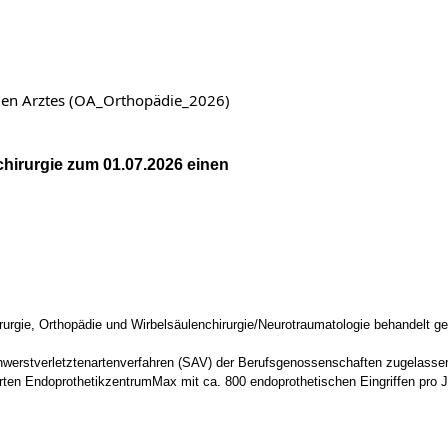
nden Arztes (OA_Orthopädie_2026)
chirurgie zum 01.07.2026 einen
chirurgie, Orthopädie und Wirbelsäulenchirurgie/Neurotraumatologie behandelt 
Schwerstverletztenartenverfahren (SAV) der Berufsgenossenschaften zugelasse
ierten EndoprothetikzentrumMax mit ca. 800 endoprothetischen Eingriffen pro J