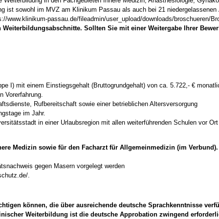
 Weiterbildung in den Fachgebieten Innere Medizin, Anästhesiologie, Gynäkol
ildung ist sowohl im MVZ am Klinikum Passau als auch bei 21 niedergelassen
tps://www.klinikum-passau.de/fileadmin/user_upload/downloads/broschueren/B
n Weiterbildungsabschnitte. Sollten Sie mit einer Weitergabe Ihrer Bew
 I) mit einem Einstiegsgehalt (Bruttogrundgehalt) von ca. 5.722,- € monatlich 
n Vorerfahrung.
aftsdienste, Rufbereitschaft sowie einer betrieblichen Altersversorgung
ungstage im Jahr.
ersitätsstadt in einer Urlaubsregion mit allen weiterführenden Schulen vor Ort
nere Medizin sowie für den Facharzt für Allgemeinmedizin (im Verbund).
itätsnachweis gegen Masern vorgelegt werden
schutz.de/.
ichtigen können, die über ausreichende deutsche Sprachkenntnisse verf
nischer Weiterbildung ist die deutsche Approbation zwingend erforderl