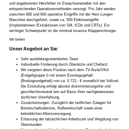
und angeborenen Herzfehler im Erwachsenenalter mit den
entsprechenden Operationsmethoden versorgt. Pro Jahr werden
zwischen 600 und 650 operative Eingriffe mit der Herz-Lungen
Maschine durchgeführt, sowie ca. 500 Elektroeingriffe
(Implantationen /Extraktionen von SM, ICDs und CRTs). Ein
wichtiger Schwerpunkt ist die minimal invasive Klappenchirurgie.
Wir bieten
Unser Angebot an Sie:
Sehr ausbildungsorientiertes Team
Individuelle Förderung durch Oberärzte und Chefarzt
Wir vergüten diese Position nach dem TV-Ärzte/VKA
(Entgeltgruppe I) mit einem Einstiegsgehalt
(Bruttogrundgehalt) von ca. 5.722,- € monatlich bei Vollzeit.
Die Einstufung erfolgt absolut diskriminierungsfrei und
geschlechtsneutral rein auf Basis Ihrer nachgewiesenen
ärztlichen Vorerfahrung.
Zusatzleistungen: Zuzüglich der tariflichen Zulagen für
Bereitschaftsdienste, Rufbereitschaft sowie einer
betrieblichen Altersversorgung
Erfassung der tatsächlichen Arbeitszeit und Vergütung von
Überstunden