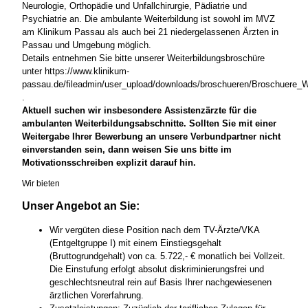
Neurologie, Orthopädie und Unfallchirurgie, Pädiatrie und
Psychiatrie an. Die ambulante Weiterbildung ist sowohl im MVZ
am Klinikum Passau als auch bei 21 niedergelassenen Ärzten in
Passau und Umgebung möglich.
Details entnehmen Sie bitte unserer Weiterbildungsbroschüre
unter https://www.klinikum-
passau.de/fileadmin/user_upload/downloads/broschueren/Broschuere_W
.
Aktuell suchen wir insbesondere Assistenzärzte für die
ambulanten Weiterbildungsabschnitte. Sollten Sie mit einer
Weitergabe Ihrer Bewerbung an unsere Verbundpartner nicht
einverstanden sein, dann weisen Sie uns bitte im
Motivationsschreiben explizit darauf hin.
Wir bieten
Unser Angebot an Sie:
Wir vergüten diese Position nach dem TV-Ärzte/VKA
(Entgeltgruppe I) mit einem Einstiegsgehalt
(Bruttogrundgehalt) von ca. 5.722,- € monatlich bei Vollzeit.
Die Einstufung erfolgt absolut diskriminierungsfrei und
geschlechtsneutral rein auf Basis Ihrer nachgewiesenen
ärztlichen Vorerfahrung.