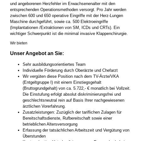
und angeborenen Herzfehler im Erwachsenenalter mit den
entsprechenden Operationsmethoden versorgt. Pro Jahr werden
zwischen 600 und 650 operative Eingriffe mit der Herz-Lungen
Maschine durchgeführt, sowie ca. 500 Elektroeingriffe
(Implantationen /Extraktionen von SM, ICDs und CRTs). Ein
wichtiger Schwerpunkt ist die minimal invasive Klappenchirurgie.
Wir bieten
Unser Angebot an Sie:
Sehr ausbildungsorientiertes Team
Individuelle Förderung durch Oberärzte und Chefarzt
Wir vergüten diese Position nach dem TV-Ärzte/VKA
(Entgeltgruppe I) mit einem Einstiegsgehalt
(Bruttogrundgehalt) von ca. 5.722,- € monatlich bei Vollzeit.
Die Einstufung erfolgt absolut diskriminierungsfrei und
geschlechtsneutral rein auf Basis Ihrer nachgewiesenen
ärztlichen Vorerfahrung.
Zusatzleistungen: Zuzüglich der tariflichen Zulagen für
Bereitschaftsdienste, Rufbereitschaft sowie einer
betrieblichen Altersversorgung
Erfassung der tatsächlichen Arbeitszeit und Vergütung von
Überstunden