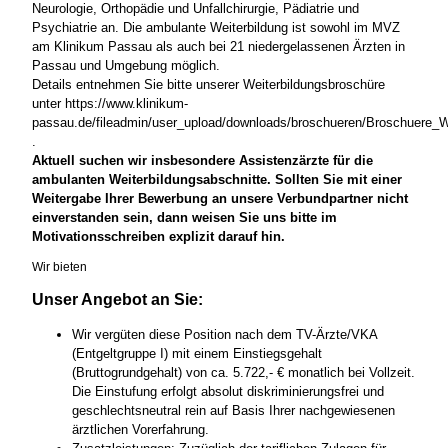
Neurologie, Orthopädie und Unfallchirurgie, Pädiatrie und
Psychiatrie an. Die ambulante Weiterbildung ist sowohl im MVZ
am Klinikum Passau als auch bei 21 niedergelassenen Ärzten in
Passau und Umgebung möglich.
Details entnehmen Sie bitte unserer Weiterbildungsbroschüre
unter https://www.klinikum-
passau.de/fileadmin/user_upload/downloads/broschueren/Broschuere_W
.
Aktuell suchen wir insbesondere Assistenzärzte für die
ambulanten Weiterbildungsabschnitte. Sollten Sie mit einer
Weitergabe Ihrer Bewerbung an unsere Verbundpartner nicht
einverstanden sein, dann weisen Sie uns bitte im
Motivationsschreiben explizit darauf hin.
Wir bieten
Unser Angebot an Sie:
Wir vergüten diese Position nach dem TV-Ärzte/VKA
(Entgeltgruppe I) mit einem Einstiegsgehalt
(Bruttogrundgehalt) von ca. 5.722,- € monatlich bei Vollzeit.
Die Einstufung erfolgt absolut diskriminierungsfrei und
geschlechtsneutral rein auf Basis Ihrer nachgewiesenen
ärztlichen Vorerfahrung.