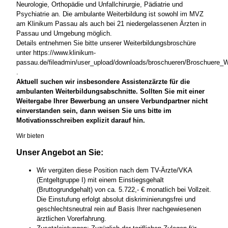
Neurologie, Orthopädie und Unfallchirurgie, Pädiatrie und
Psychiatrie an. Die ambulante Weiterbildung ist sowohl im MVZ
am Klinikum Passau als auch bei 21 niedergelassenen Ärzten in
Passau und Umgebung möglich.
Details entnehmen Sie bitte unserer Weiterbildungsbroschüre
unter https://www.klinikum-
passau.de/fileadmin/user_upload/downloads/broschueren/Broschuere_W
.
Aktuell suchen wir insbesondere Assistenzärzte für die
ambulanten Weiterbildungsabschnitte. Sollten Sie mit einer
Weitergabe Ihrer Bewerbung an unsere Verbundpartner nicht
einverstanden sein, dann weisen Sie uns bitte im
Motivationsschreiben explizit darauf hin.
Wir bieten
Unser Angebot an Sie:
Wir vergüten diese Position nach dem TV-Ärzte/VKA
(Entgeltgruppe I) mit einem Einstiegsgehalt
(Bruttogrundgehalt) von ca. 5.722,- € monatlich bei Vollzeit.
Die Einstufung erfolgt absolut diskriminierungsfrei und
geschlechtsneutral rein auf Basis Ihrer nachgewiesenen
ärztlichen Vorerfahrung.