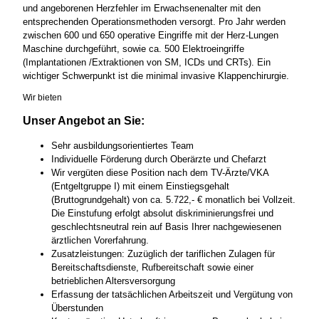
und angeborenen Herzfehler im Erwachsenenalter mit den
entsprechenden Operationsmethoden versorgt. Pro Jahr werden
zwischen 600 und 650 operative Eingriffe mit der Herz-Lungen
Maschine durchgeführt, sowie ca. 500 Elektroeingriffe
(Implantationen /Extraktionen von SM, ICDs und CRTs). Ein
wichtiger Schwerpunkt ist die minimal invasive Klappenchirurgie.
Wir bieten
Unser Angebot an Sie:
Sehr ausbildungsorientiertes Team
Individuelle Förderung durch Oberärzte und Chefarzt
Wir vergüten diese Position nach dem TV-Ärzte/VKA
(Entgeltgruppe I) mit einem Einstiegsgehalt
(Bruttogrundgehalt) von ca. 5.722,- € monatlich bei Vollzeit.
Die Einstufung erfolgt absolut diskriminierungsfrei und
geschlechtsneutral rein auf Basis Ihrer nachgewiesenen
ärztlichen Vorerfahrung.
Zusatzleistungen: Zuzüglich der tariflichen Zulagen für
Bereitschaftsdienste, Rufbereitschaft sowie einer
betrieblichen Altersversorgung
Erfassung der tatsächlichen Arbeitszeit und Vergütung von
Überstunden