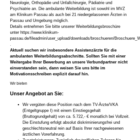
Neurologie, Orthopädie und Unfallchirurgie, Pädiatrie und
Psychiatrie an. Die ambulante Weiterbildung ist sowohl im MVZ
am Klinikum Passau als auch bei 21 niedergelassenen Ärzten in
Passau und Umgebung möglich.
Details entnehmen Sie bitte unserer Weiterbildungsbroschüre
unter https://www.klinikum-
passau.de/fileadmin/user_upload/downloads/broschueren/Broschuere_W
.
Aktuell suchen wir insbesondere Assistenzärzte für die
ambulanten Weiterbildungsabschnitte. Sollten Sie mit einer
Weitergabe Ihrer Bewerbung an unsere Verbundpartner nicht
einverstanden sein, dann weisen Sie uns bitte im
Motivationsschreiben explizit darauf hin.
Wir bieten
Unser Angebot an Sie:
Wir vergüten diese Position nach dem TV-Ärzte/VKA
(Entgeltgruppe I) mit einem Einstiegsgehalt
(Bruttogrundgehalt) von ca. 5.722,- € monatlich bei Vollzeit.
Die Einstufung erfolgt absolut diskriminierungsfrei und
geschlechtsneutral rein auf Basis Ihrer nachgewiesenen
ärztlichen Vorerfahrung.