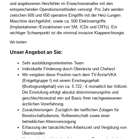
und angeborenen Herzfehler im Erwachsenenalter mit den
entsprechenden Operationsmethoden versorgt. Pro Jahr werden
zwischen 600 und 650 operative Eingriffe mit der Herz-Lungen
Maschine durchgeführt, sowie ca. 500 Elektroeingriffe
(Implantationen /Extraktionen von SM, ICDs und CRTs). Ein
wichtiger Schwerpunkt ist die minimal invasive Klappenchirurgie.
Wir bieten
Unser Angebot an Sie:
Sehr ausbildungsorientiertes Team
Individuelle Förderung durch Oberärzte und Chefarzt
Wir vergüten diese Position nach dem TV-Ärzte/VKA
(Entgeltgruppe I) mit einem Einstiegsgehalt
(Bruttogrundgehalt) von ca. 5.722,- € monatlich bei Vollzeit.
Die Einstufung erfolgt absolut diskriminierungsfrei und
geschlechtsneutral rein auf Basis Ihrer nachgewiesenen
ärztlichen Vorerfahrung.
Zusatzleistungen: Zuzüglich der tariflichen Zulagen für
Bereitschaftsdienste, Rufbereitschaft sowie einer
betrieblichen Altersversorgung
Erfassung der tatsächlichen Arbeitszeit und Vergütung von
Überstunden