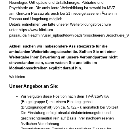
Neurologie, Orthopädie und Unfallchirurgie, Pädiatrie und
Psychiatrie an. Die ambulante Weiterbildung ist sowohl im MVZ
am Klinikum Passau als auch bei 21 niedergelassenen Ärzten in
Passau und Umgebung möglich.
Details entnehmen Sie bitte unserer Weiterbildungsbroschüre
unter https://www.klinikum-
passau.de/fileadmin/user_upload/downloads/broschueren/Broschuere_W
.
Aktuell suchen wir insbesondere Assistenzärzte für die
ambulanten Weiterbildungsabschnitte. Sollten Sie mit einer
Weitergabe Ihrer Bewerbung an unsere Verbundpartner nicht
einverstanden sein, dann weisen Sie uns bitte im
Motivationsschreiben explizit darauf hin.
Wir bieten
Unser Angebot an Sie:
Wir vergüten diese Position nach dem TV-Ärzte/VKA
(Entgeltgruppe I) mit einem Einstiegsgehalt
(Bruttogrundgehalt) von ca. 5.722,- € monatlich bei Vollzeit.
Die Einstufung erfolgt absolut diskriminierungsfrei und
geschlechtsneutral rein auf Basis Ihrer nachgewiesenen
ärztlichen Vorerfahrung.