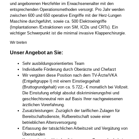
und angeborenen Herzfehler im Erwachsenenalter mit den
entsprechenden Operationsmethoden versorgt. Pro Jahr werden
zwischen 600 und 650 operative Eingriffe mit der Herz-Lungen
Maschine durchgeführt, sowie ca. 500 Elektroeingriffe
(Implantationen /Extraktionen von SM, ICDs und CRTs). Ein
wichtiger Schwerpunkt ist die minimal invasive Klappenchirurgie.
Wir bieten
Unser Angebot an Sie:
Sehr ausbildungsorientiertes Team
Individuelle Förderung durch Oberärzte und Chefarzt
Wir vergüten diese Position nach dem TV-Ärzte/VKA
(Entgeltgruppe I) mit einem Einstiegsgehalt
(Bruttogrundgehalt) von ca. 5.722,- € monatlich bei Vollzeit.
Die Einstufung erfolgt absolut diskriminierungsfrei und
geschlechtsneutral rein auf Basis Ihrer nachgewiesenen
ärztlichen Vorerfahrung.
Zusatzleistungen: Zuzüglich der tariflichen Zulagen für
Bereitschaftsdienste, Rufbereitschaft sowie einer
betrieblichen Altersversorgung
Erfassung der tatsächlichen Arbeitszeit und Vergütung von
Überstunden