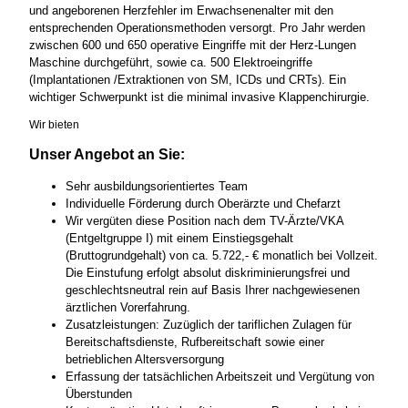
und angeborenen Herzfehler im Erwachsenenalter mit den
entsprechenden Operationsmethoden versorgt. Pro Jahr werden
zwischen 600 und 650 operative Eingriffe mit der Herz-Lungen
Maschine durchgeführt, sowie ca. 500 Elektroeingriffe
(Implantationen /Extraktionen von SM, ICDs und CRTs). Ein
wichtiger Schwerpunkt ist die minimal invasive Klappenchirurgie.
Wir bieten
Unser Angebot an Sie:
Sehr ausbildungsorientiertes Team
Individuelle Förderung durch Oberärzte und Chefarzt
Wir vergüten diese Position nach dem TV-Ärzte/VKA
(Entgeltgruppe I) mit einem Einstiegsgehalt
(Bruttogrundgehalt) von ca. 5.722,- € monatlich bei Vollzeit.
Die Einstufung erfolgt absolut diskriminierungsfrei und
geschlechtsneutral rein auf Basis Ihrer nachgewiesenen
ärztlichen Vorerfahrung.
Zusatzleistungen: Zuzüglich der tariflichen Zulagen für
Bereitschaftsdienste, Rufbereitschaft sowie einer
betrieblichen Altersversorgung
Erfassung der tatsächlichen Arbeitszeit und Vergütung von
Überstunden