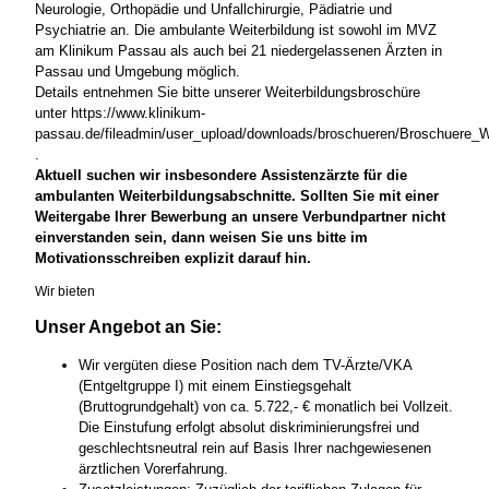
Neurologie, Orthopädie und Unfallchirurgie, Pädiatrie und
Psychiatrie an. Die ambulante Weiterbildung ist sowohl im MVZ
am Klinikum Passau als auch bei 21 niedergelassenen Ärzten in
Passau und Umgebung möglich.
Details entnehmen Sie bitte unserer Weiterbildungsbroschüre
unter https://www.klinikum-
passau.de/fileadmin/user_upload/downloads/broschueren/Broschuere_W
.
Aktuell suchen wir insbesondere Assistenzärzte für die
ambulanten Weiterbildungsabschnitte. Sollten Sie mit einer
Weitergabe Ihrer Bewerbung an unsere Verbundpartner nicht
einverstanden sein, dann weisen Sie uns bitte im
Motivationsschreiben explizit darauf hin.
Wir bieten
Unser Angebot an Sie:
Wir vergüten diese Position nach dem TV-Ärzte/VKA
(Entgeltgruppe I) mit einem Einstiegsgehalt
(Bruttogrundgehalt) von ca. 5.722,- € monatlich bei Vollzeit.
Die Einstufung erfolgt absolut diskriminierungsfrei und
geschlechtsneutral rein auf Basis Ihrer nachgewiesenen
ärztlichen Vorerfahrung.