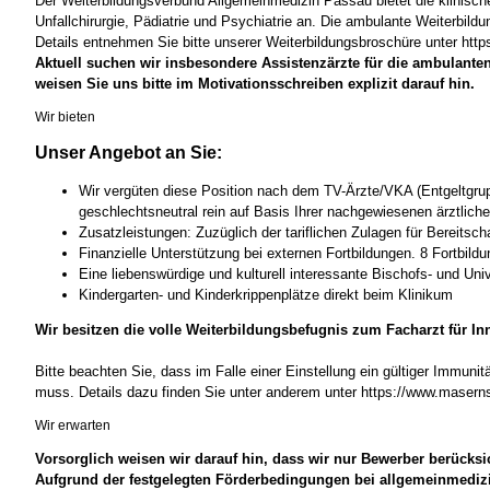
Der Weiterbildungsverbund Allgemeinmedizin Passau bietet die klinische
Unfallchirurgie, Pädiatrie und Psychiatrie an. Die ambulante Weiterb
Details entnehmen Sie bitte unserer Weiterbildungsbroschüre unter ht
Aktuell suchen wir insbesondere Assistenzärzte für die ambulante
weisen Sie uns bitte im Motivationsschreiben explizit darauf hin.
Wir bieten
Unser Angebot an Sie:
Wir vergüten diese Position nach dem TV-Ärzte/VKA (Entgeltgruppe
geschlechtsneutral rein auf Basis Ihrer nachgewiesenen ärztliche
Zusatzleistungen: Zuzüglich der tariflichen Zulagen für Bereitsch
Finanzielle Unterstützung bei externen Fortbildungen. 8 Fortbild
Eine liebenswürdige und kulturell interessante Bischofs- und Univ
Kindergarten- und Kinderkrippenplätze direkt beim Klinikum
Wir besitzen die volle Weiterbildungsbefugnis zum Facharzt für In
Bitte beachten Sie, dass im Falle einer Einstellung ein gültiger Immun
muss. Details dazu finden Sie unter anderem unter https://www.masern
Wir erwarten
Vorsorglich weisen wir darauf hin, dass wir nur Bewerber berücks
Aufgrund der festgelegten Förderbedingungen bei allgemeinmedizi