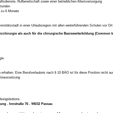
aftsdienste, Rufbereitschaft sowie einer betrieblichen Altersversorgung
stunden
s zu 6 Monate
ersitätsstadt in einer Urlaubsregion mit allen weiterführenden Schulen vor Ort
rzchirurgie als auch für die chirurgische Basisweiterbildung (Common t
gie
 erhalten. Eine Berufserlaubnis nach § 10 BÄO ist für diese Position nicht a
 Voraussetzung
rbungsbuttons
ung . Innstraße 76 . 94032 Passau