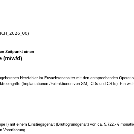
 (HCH_2026_06)
en Zeitpunkt einen
e (m/w/d)
angeborenen Herzfehler im Erwachsenenalter mit den entsprechenden Operati
ktroeingriffe (Implantationen /Extraktionen von SM, ICDs und CRTs). Ein wich
 I) mit einem Einstiegsgehalt (Bruttogrundgehalt) von ca. 5.722,- € monatlich 
n Vorerfahrung.