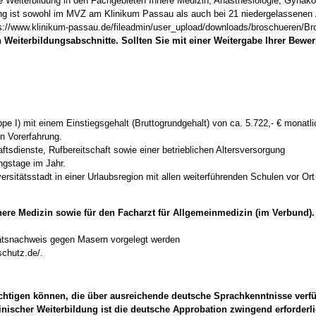
 Weiterbildung in den Fachgebieten Innere Medizin, Anästhesiologie, Gynäkol
ildung ist sowohl im MVZ am Klinikum Passau als auch bei 21 niedergelassen
tps://www.klinikum-passau.de/fileadmin/user_upload/downloads/broschueren/B
n Weiterbildungsabschnitte. Sollten Sie mit einer Weitergabe Ihrer Bew
 I) mit einem Einstiegsgehalt (Bruttogrundgehalt) von ca. 5.722,- € monatlich 
n Vorerfahrung.
aftsdienste, Rufbereitschaft sowie einer betrieblichen Altersversorgung
ungstage im Jahr.
ersitätsstadt in einer Urlaubsregion mit allen weiterführenden Schulen vor Ort
nere Medizin sowie für den Facharzt für Allgemeinmedizin (im Verbund).
itätsnachweis gegen Masern vorgelegt werden
schutz.de/.
ichtigen können, die über ausreichende deutsche Sprachkenntnisse verf
nischer Weiterbildung ist die deutsche Approbation zwingend erforderl