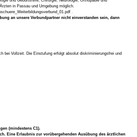
ogie und Geburtshilfe, Chirurgie, Neurologie, Orthopädie und
en Ärzten in Passau und Umgebung möglich.
roschuere_Weiterbildungsverbund_01.pdf .
erbung an unsere Verbundpartner nicht einverstanden sein, dann
bei Vollzeit. Die Einstufung erfolgt absolut diskriminierungsfrei und
ügen (mindestens C1).
ich. Eine Erlaubnis zur vorübergehenden Ausübung des ärztlichen