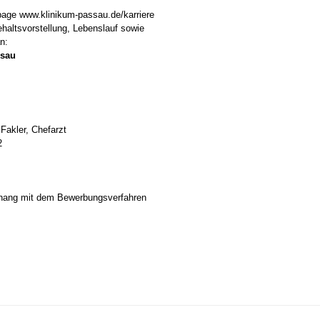
epage www.klinikum-passau.de/karriere
haltsvorstellung, Lebenslauf sowie
n:
ssau
 Fakler, Chefarzt
2
hang mit dem Bewerbungsverfahren