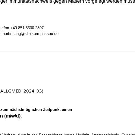
ültiger Immunitätsnachweis gegen Masern vorgelegt werden muss
Telefon +49 851 5300 2897
il martin.lang@klinikum-passau.de
in (ALLGMED_2024_03)
 zum nächstmöglichen Zeitpunkt einen
n (m/w/d).