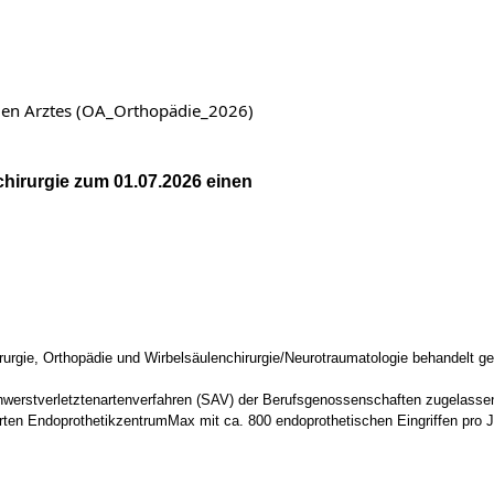
nden Arztes (OA_Orthopädie_2026)
chirurgie zum 01.07.2026 einen
chirurgie, Orthopädie und Wirbelsäulenchirurgie/Neurotraumatologie behandelt 
Schwerstverletztenartenverfahren (SAV) der Berufsgenossenschaften zugelasse
ierten EndoprothetikzentrumMax mit ca. 800 endoprothetischen Eingriffen pro J