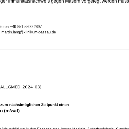
ültiger Immunitätsnachweis gegen Masern vorgelegt werden muss
Telefon +49 851 5300 2897
il martin.lang@klinikum-passau.de
in (ALLGMED_2024_03)
 zum nächstmöglichen Zeitpunkt einen
n (m/w/d).