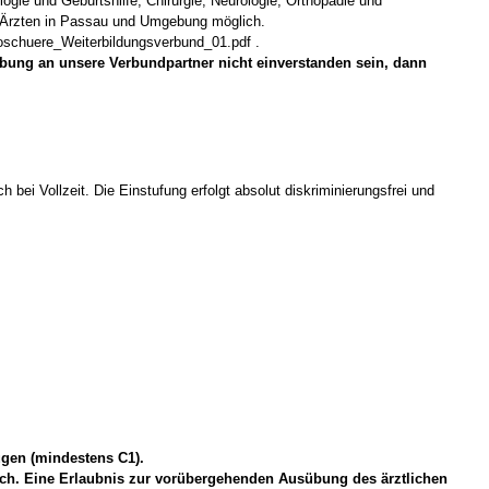
ogie und Geburtshilfe, Chirurgie, Neurologie, Orthopädie und
en Ärzten in Passau und Umgebung möglich.
roschuere_Weiterbildungsverbund_01.pdf .
erbung an unsere Verbundpartner nicht einverstanden sein, dann
bei Vollzeit. Die Einstufung erfolgt absolut diskriminierungsfrei und
ügen (mindestens C1).
ich. Eine Erlaubnis zur vorübergehenden Ausübung des ärztlichen