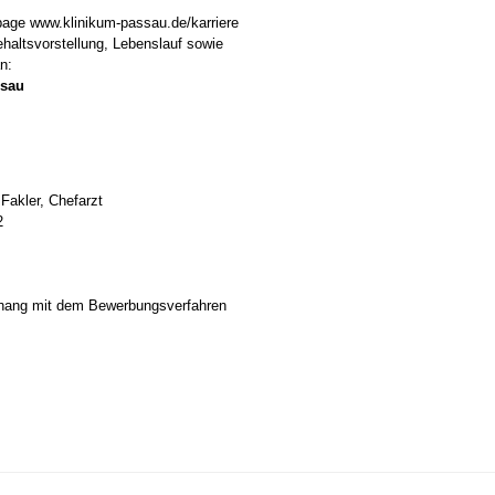
epage www.klinikum-passau.de/karriere
haltsvorstellung, Lebenslauf sowie
n:
ssau
 Fakler, Chefarzt
2
hang mit dem Bewerbungsverfahren