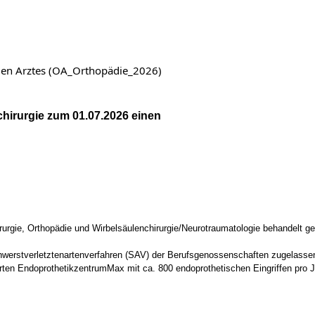
nden Arztes (OA_Orthopädie_2026)
chirurgie zum 01.07.2026 einen
chirurgie, Orthopädie und Wirbelsäulenchirurgie/Neurotraumatologie behandelt 
Schwerstverletztenartenverfahren (SAV) der Berufsgenossenschaften zugelasse
ierten EndoprothetikzentrumMax mit ca. 800 endoprothetischen Eingriffen pro J