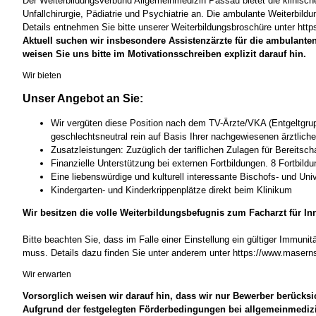
Der Weiterbildungsverbund Allgemeinmedizin Passau bietet die klinische
Unfallchirurgie, Pädiatrie und Psychiatrie an. Die ambulante Weiterb
Details entnehmen Sie bitte unserer Weiterbildungsbroschüre unter ht
Aktuell suchen wir insbesondere Assistenzärzte für die ambulante
weisen Sie uns bitte im Motivationsschreiben explizit darauf hin.
Wir bieten
Unser Angebot an Sie:
Wir vergüten diese Position nach dem TV-Ärzte/VKA (Entgeltgruppe
geschlechtsneutral rein auf Basis Ihrer nachgewiesenen ärztliche
Zusatzleistungen: Zuzüglich der tariflichen Zulagen für Bereitsch
Finanzielle Unterstützung bei externen Fortbildungen. 8 Fortbild
Eine liebenswürdige und kulturell interessante Bischofs- und Univ
Kindergarten- und Kinderkrippenplätze direkt beim Klinikum
Wir besitzen die volle Weiterbildungsbefugnis zum Facharzt für In
Bitte beachten Sie, dass im Falle einer Einstellung ein gültiger Immun
muss. Details dazu finden Sie unter anderem unter https://www.masern
Wir erwarten
Vorsorglich weisen wir darauf hin, dass wir nur Bewerber berücks
Aufgrund der festgelegten Förderbedingungen bei allgemeinmedizi