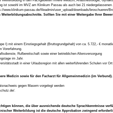
 Weiterbildung in den Fachgebieten Innere Medizin, Anästhesiologie, Gynäkol
ildung ist sowohl im MVZ am Klinikum Passau als auch bei 21 niedergelassen
tps://www.klinikum-passau.de/fileadmin/user_upload/downloads/broschueren/B
n Weiterbildungsabschnitte. Sollten Sie mit einer Weitergabe Ihrer Bew
 I) mit einem Einstiegsgehalt (Bruttogrundgehalt) von ca. 5.722,- € monatlich 
n Vorerfahrung.
aftsdienste, Rufbereitschaft sowie einer betrieblichen Altersversorgung
ungstage im Jahr.
ersitätsstadt in einer Urlaubsregion mit allen weiterführenden Schulen vor Ort
nere Medizin sowie für den Facharzt für Allgemeinmedizin (im Verbund).
itätsnachweis gegen Masern vorgelegt werden
schutz.de/.
ichtigen können, die über ausreichende deutsche Sprachkenntnisse verf
nischer Weiterbildung ist die deutsche Approbation zwingend erforderl