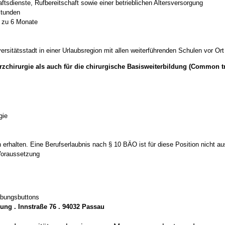
aftsdienste, Rufbereitschaft sowie einer betrieblichen Altersversorgung
stunden
s zu 6 Monate
ersitätsstadt in einer Urlaubsregion mit allen weiterführenden Schulen vor Ort
rzchirurgie als auch für die chirurgische Basisweiterbildung (Common t
gie
 erhalten. Eine Berufserlaubnis nach § 10 BÄO ist für diese Position nicht a
 Voraussetzung
rbungsbuttons
ung . Innstraße 76 . 94032 Passau