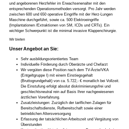
und angeborenen Herzfehler im Erwachsenenalter mit den
entsprechenden Operationsmethoden versorgt. Pro Jahr werden
zwischen 600 und 650 operative Eingriffe mit der Herz-Lungen
Maschine durchgeführt, sowie ca. 500 Elektroeingriffe
(Implantationen /Extraktionen von SM, ICDs und CRTs). Ein
wichtiger Schwerpunkt ist die minimal invasive Klappenchirurgie.
Wir bieten
Unser Angebot an Sie:
Sehr ausbildungsorientiertes Team
Individuelle Förderung durch Oberärzte und Chefarzt
Wir vergüten diese Position nach dem TV-Ärzte/VKA
(Entgeltgruppe I) mit einem Einstiegsgehalt
(Bruttogrundgehalt) von ca. 5.722,- € monatlich bei Vollzeit.
Die Einstufung erfolgt absolut diskriminierungsfrei und
geschlechtsneutral rein auf Basis Ihrer nachgewiesenen
ärztlichen Vorerfahrung.
Zusatzleistungen: Zuzüglich der tariflichen Zulagen für
Bereitschaftsdienste, Rufbereitschaft sowie einer
betrieblichen Altersversorgung
Erfassung der tatsächlichen Arbeitszeit und Vergütung von
Überstunden