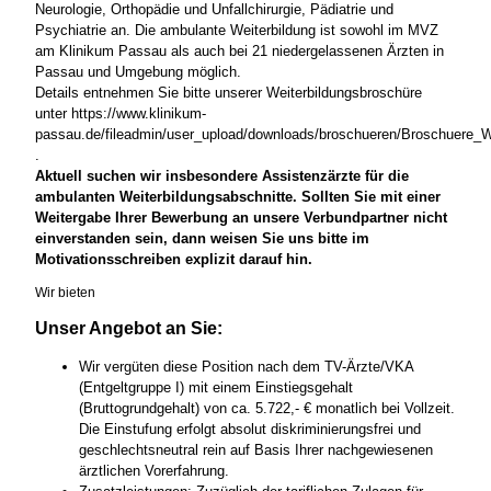
Neurologie, Orthopädie und Unfallchirurgie, Pädiatrie und
Psychiatrie an. Die ambulante Weiterbildung ist sowohl im MVZ
am Klinikum Passau als auch bei 21 niedergelassenen Ärzten in
Passau und Umgebung möglich.
Details entnehmen Sie bitte unserer Weiterbildungsbroschüre
unter https://www.klinikum-
passau.de/fileadmin/user_upload/downloads/broschueren/Broschuere_W
.
Aktuell suchen wir insbesondere Assistenzärzte für die
ambulanten Weiterbildungsabschnitte. Sollten Sie mit einer
Weitergabe Ihrer Bewerbung an unsere Verbundpartner nicht
einverstanden sein, dann weisen Sie uns bitte im
Motivationsschreiben explizit darauf hin.
Wir bieten
Unser Angebot an Sie:
Wir vergüten diese Position nach dem TV-Ärzte/VKA
(Entgeltgruppe I) mit einem Einstiegsgehalt
(Bruttogrundgehalt) von ca. 5.722,- € monatlich bei Vollzeit.
Die Einstufung erfolgt absolut diskriminierungsfrei und
geschlechtsneutral rein auf Basis Ihrer nachgewiesenen
ärztlichen Vorerfahrung.